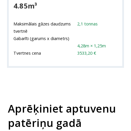
4.85m³
Maksimālais gāzes daudzums
2,1 tonnas
tvertnē
Gabarīti (garums x diametrs)
4,28m × 1,25m
Tvertnes cena
3533,20 €
Aprēķiniet aptuvenu
patēriņu gadā