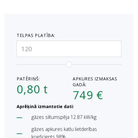
TELPAS PLATĪBA:
PATĒRIŅŠ:
APKURES IZMAKSAS
0,80 t
GADĀ:
749 €
Aprēķinā izmantotie dati:
gāzes siltumspēja 12.87 kW/kg
gāzes apkures katlu lietderības
koeficients 98%