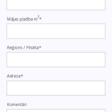
2
Mājas platība m
*
Reģions / Pilsēta*
Adrese*
Komentāri