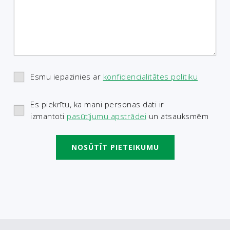
Esmu iepazinies ar
konfidencialitātes politiku
Es piekrītu, ka mani personas dati ir
izmantoti
pasūtījumu apstrādei
un atsauksmēm
NOSŪTĪT PIETEIKUMU